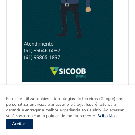
Este site utiliza cookies e tecnologias de terceiros (Google) para
personalizar anúncios e analisar o tráfego. Isso é feito para
garantir e entregar a melhor experiência ao usuário. Ao acessar,
você concorda com a política de monitoramento.
Saiba Mais
Aceitar !