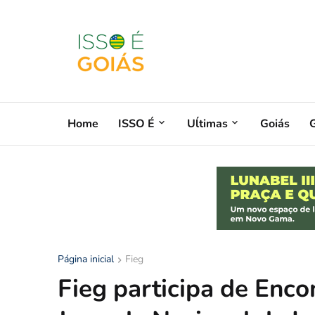
Home
ISSO É
Uĺtimas
Goiás
G
Página inicial
Fieg
Fieg participa de Enco