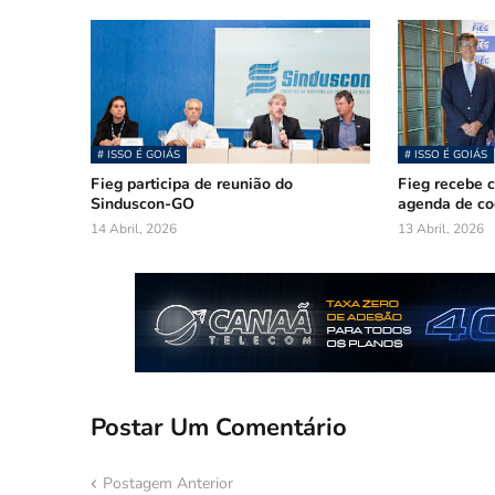
# ISSO É GOIÁS
# ISSO É GOIÁS
Fieg participa de reunião do
Fieg recebe 
Sinduscon-GO
agenda de co
14 Abril, 2026
13 Abril, 2026
Postar Um Comentário
Postagem Anterior