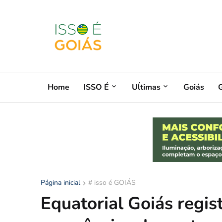
Home
ISSO É
Uĺtimas
Goiás
G
Página inicial
# isso é GOIÁS
Equatorial Goiás regis