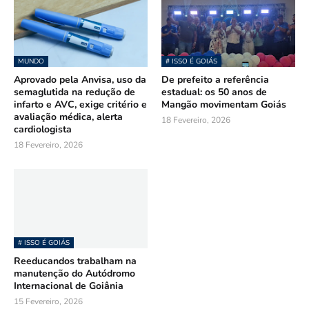
MUNDO
# ISSO É GOIÁS
Aprovado pela Anvisa, uso da
De prefeito a referência
semaglutida na redução de
estadual: os 50 anos de
infarto e AVC, exige critério e
Mangão movimentam Goiás
avaliação médica, alerta
18 Fevereiro, 2026
cardiologista
18 Fevereiro, 2026
# ISSO É GOIÁS
Reeducandos trabalham na
manutenção do Autódromo
Internacional de Goiânia
15 Fevereiro, 2026