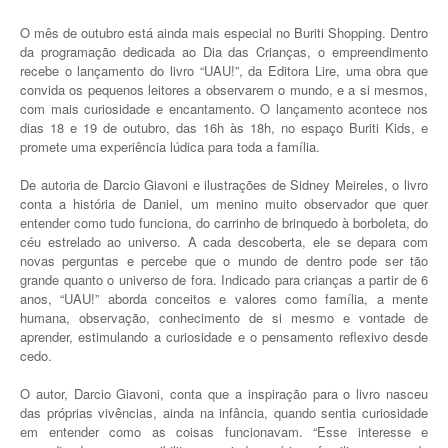
O mês de outubro está ainda mais especial no Buriti Shopping. Dentro
da programação dedicada ao Dia das Crianças, o empreendimento
recebe o lançamento do livro “UAU!”, da Editora Lire, uma obra que
convida os pequenos leitores a observarem o mundo, e a si mesmos,
com mais curiosidade e encantamento. O lançamento acontece nos
dias 18 e 19 de outubro, das 16h às 18h, no espaço Buriti Kids, e
promete uma experiência lúdica para toda a família.
De autoria de Darcio Giavoni e ilustrações de Sidney Meireles, o livro
conta a história de Daniel, um menino muito observador que quer
entender como tudo funciona, do carrinho de brinquedo à borboleta, do
céu estrelado ao universo. A cada descoberta, ele se depara com
novas perguntas e percebe que o mundo de dentro pode ser tão
grande quanto o universo de fora. Indicado para crianças a partir de 6
anos, “UAU!” aborda conceitos e valores como família, a mente
humana, observação, conhecimento de si mesmo e vontade de
aprender, estimulando a curiosidade e o pensamento reflexivo desde
cedo.
O autor, Darcio Giavoni, conta que a inspiração para o livro nasceu
das próprias vivências, ainda na infância, quando sentia curiosidade
em entender como as coisas funcionavam. “Esse interesse e