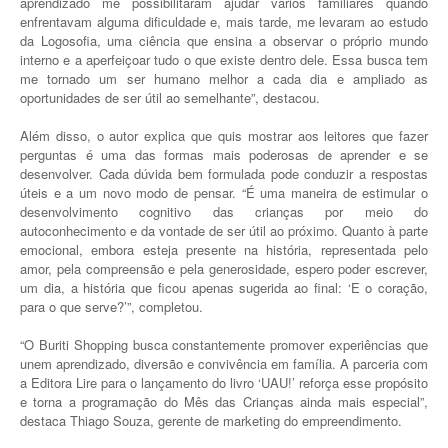
aprendizado me possibilitaram ajudar vários familiares quando
enfrentavam alguma dificuldade e, mais tarde, me levaram ao estudo
da Logosofia, uma ciência que ensina a observar o próprio mundo
interno e a aperfeiçoar tudo o que existe dentro dele. Essa busca tem
me tornado um ser humano melhor a cada dia e ampliado as
oportunidades de ser útil ao semelhante”, destacou.
Além disso, o autor explica que quis mostrar aos leitores que fazer
perguntas é uma das formas mais poderosas de aprender e se
desenvolver. Cada dúvida bem formulada pode conduzir a respostas
úteis e a um novo modo de pensar. “É uma maneira de estimular o
desenvolvimento cognitivo das crianças por meio do
autoconhecimento e da vontade de ser útil ao próximo. Quanto à parte
emocional, embora esteja presente na história, representada pelo
amor, pela compreensão e pela generosidade, espero poder escrever,
um dia, a história que ficou apenas sugerida ao final: ‘E o coração,
para o que serve?’”, completou.
“O Buriti Shopping busca constantemente promover experiências que
unem aprendizado, diversão e convivência em família. A parceria com
a Editora Lire para o lançamento do livro ‘UAU!’ reforça esse propósito
e torna a programação do Mês das Crianças ainda mais especial”,
destaca Thiago Souza, gerente de marketing do empreendimento.