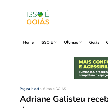
Home
ISSO É
Uĺtimas
Goiás
G
Página inicial
# isso é GOIÁS
Adriane Galisteu receb