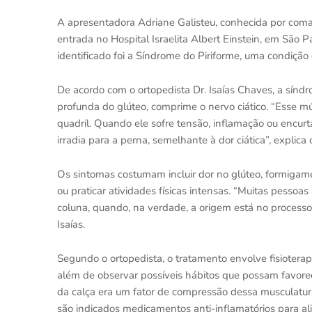
A apresentadora Adriane Galisteu, conhecida por coma
entrada no Hospital Israelita Albert Einstein, em São P
identificado foi a Síndrome do Piriforme, uma condição
De acordo com o ortopedista Dr. Isaías Chaves, a síndr
profunda do glúteo, comprime o nervo ciático. “Esse m
quadril. Quando ele sofre tensão, inflamação ou encur
irradia para a perna, semelhante à dor ciática”, explica o
Os sintomas costumam incluir dor no glúteo, formigame
ou praticar atividades físicas intensas. “Muitas pesso
coluna, quando, na verdade, a origem está no processo
Isaías.
Segundo o ortopedista, o tratamento envolve fisioterap
além de observar possíveis hábitos que possam favorec
da calça era um fator de compressão dessa musculatura
são indicados medicamentos anti-inflamatórios para a