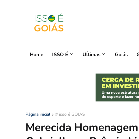
Home
ISSO É
Uĺtimas
Goiás
G
Página inicial
# isso é GOIÁS
Merecida Homenagem: 