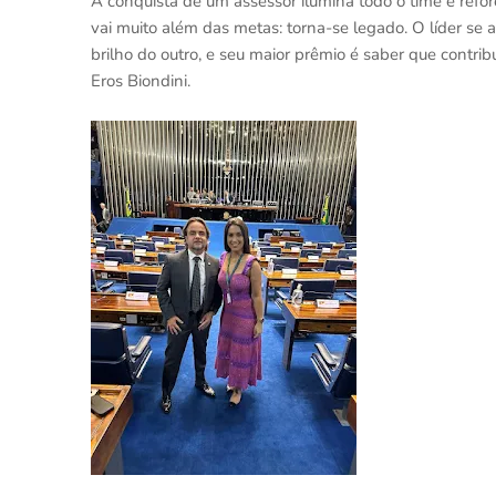
A conquista de um assessor ilumina todo o time e refo
vai muito além das metas: torna-se legado. O líder se 
brilho do outro, e seu maior prêmio é saber que contri
Eros Biondini.