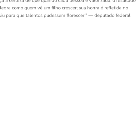
rça a certeza de que quando cada pessoa é valorizada, o resultado
alegra como quem vê um filho crescer; sua honra é refletida no
buiu para que talentos pudessem florescer." — deputado federal