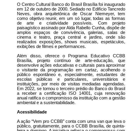
O Centro Cultural Banco do Brasil Brasília foi inaugurado
em 12 de outubro de 2000. Sediado no Edifício Tancredo
Neves, obra arquitetônica de Oscar Niemeyer, tem
como objetivo reunir, em um só lugar, todas as formas
de arte e criatividade possíveis. Com projeto
paisagístico assinado por Alda Rabello Cunha, dispõe de
amplos espaços de convivência, galerias, salas de
cinema e teatro, praça central e jardins, onde são
realizados exposições, shows musicais, espetáculos,
exibições de filmes e performances.
Além disso, oferece o Programa Educativo CCBB
Brasília, projeto contínuo de arte-educação, que
desenvolve ações educativas e culturais para aproximar
o visitante da programação em cartaz, acolhendo o
público espontâneo e, especialmente, estudantes de
escolas públicas e particulares, universitários e
instituições, por meio de visitas mediadas agendadas.
Em 2022, se tornou o terceiro prédio do Banco do Brasil
a receber a certificação ISO 14001, cuja renovação
anual ratifica o compromisso da instituição com a gestão
ambiental e a sustentabilidade.
Acessibilidade
A ação “Vem pro CCBB” conta com uma van que leva o
público, gratuitamente, para o CCBB Brasília, de quinta-
feira a domingo. A iniciativa reforça o compromisso com