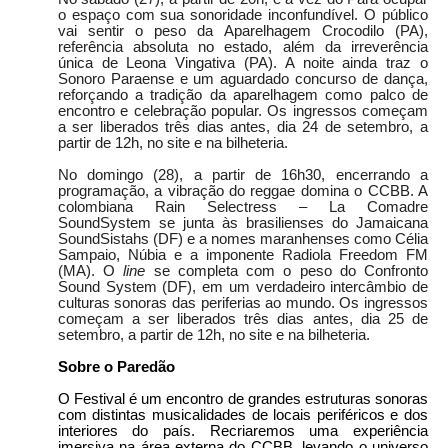
o espaço com sua sonoridade inconfundível. O público
vai sentir o peso da Aparelhagem Crocodilo (PA),
referência absoluta no estado, além da irreverência
única de Leona Vingativa (PA). A noite ainda traz o
Sonoro Paraense e um aguardado concurso de dança,
reforçando a tradição da aparelhagem como palco de
encontro e celebração popular. Os ingressos começam
a ser liberados três dias antes, dia 24 de setembro, a
partir de 12h, no site e na bilheteria.
No domingo (28), a partir de 16h30, encerrando a
programação, a vibração do reggae domina o CCBB. A
colombiana Rain Selectress – La Comadre
SoundSystem se junta às brasilienses do Jamaicana
SoundSistahs (DF) e a nomes maranhenses como Célia
Sampaio, Núbia e a imponente Radiola Freedom FM
(MA). O
line
se completa com o peso do Confronto
Sound System (DF), em um verdadeiro intercâmbio de
culturas sonoras das periferias ao mundo. Os ingressos
começam a ser liberados três dias antes, dia 25 de
setembro, a partir de 12h, no site e na bilheteria.
Sobre o Paredão
O Festival é um encontro de grandes estruturas sonoras
com distintas musicalidades de locais periféricos e dos
interiores do país. Recriaremos uma experiência
imersiva na área externa do CCBB, levando o universo