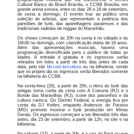
Cultural Banco do Brasil Brasília, o CCBB Brasília, em
grande arena sonora, entre os dias 26 e 28 de setembro,
de sexta a domingo. O evento traz ao público uma
seleção de artistas, que representam a potência dos
paredões de funk, das aparelhagens paraenses e das
tradicionais radiolas de reggae do Maranhão.
Os shows começam às 20h na sexta e no sábado e às
16h30 no domingo, com classificação etária de 18 anos.
Além das apresentações musicais, haverá uma
programação diversificada para o público de todas as
idades. A entrada é gratuita e os ingressos serão
retirados em lotes a partir de três dias antes de cada
data, pelo site
bb.com.br/cultura
ou na bilheteria, sendo
que no próprio dia os ingressos serão liberados somente
na bilheteria do CCBB.
Na sexta-feira (26), a partir de 20h, o ritmo do funk das
antigas toma conta da cena com A Coisona (RJ) e o
Bonde das Maravilhas (RJ), ícone dos passinhos e da
cultura carioca. Do Distrito Federal, a energia fica por
conta da DJ Ketlen, enquanto Anderson do Paraíso
(MG) promete mostrar o funk produzido em Minas
Gerais. Os ingressos começam a ser liberados três dias
antes, dia 23 de setembro, a partir de 12h, no site e na
bilheteria.
No sábado (27), a partir de 20h, é a vez do Pará ocupar