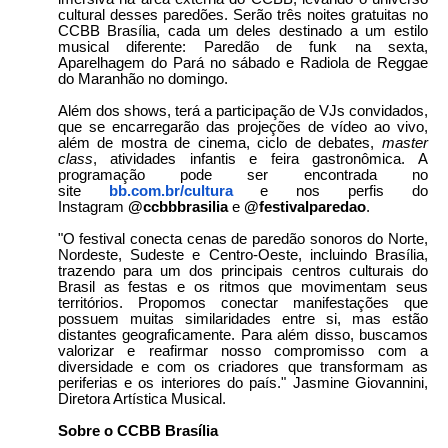
cultural desses paredões. Serão três noites gratuitas no
CCBB Brasília, cada um deles destinado a um estilo
musical diferente: Paredão de funk na sexta,
Aparelhagem do Pará no sábado e Radiola de Reggae
do Maranhão no domingo.
Além dos shows, terá a participação de VJs convidados,
que se encarregarão das projeções de vídeo ao vivo,
além de mostra de cinema, ciclo de debates,
master
class
, atividades infantis e feira gastronômica. A
programação pode ser encontrada no
site
bb.com.br/cultura
e nos perfis do
Instagram
@ccbbbrasilia
e
@festivalparedao
.
"O festival conecta cenas de paredão sonoros do Norte,
Nordeste, Sudeste e Centro-Oeste, incluindo Brasília,
trazendo para um dos principais centros culturais do
Brasil as festas e os ritmos que movimentam seus
territórios. Propomos conectar manifestações que
possuem muitas similaridades entre si, mas estão
distantes geograficamente. Para além disso, buscamos
valorizar e reafirmar nosso compromisso com a
diversidade e com os criadores que transformam as
periferias e os interiores do país." Jasmine Giovannini,
Diretora Artística Musical.
Sobre o CCBB Brasília