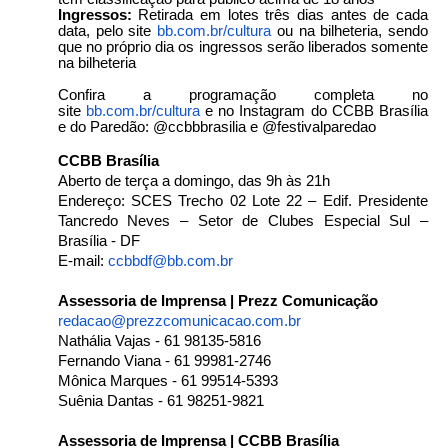
Ingressos:
Retirada em lotes três dias antes de cada
data, pelo site
bb.com.br/cultura
ou na bilheteria, sendo
que no próprio dia os ingressos serão liberados somente
na bilheteria
Confira a programação completa no
site
bb.com.br/cultura
e no Instagram do CCBB Brasília
e do Paredão:
@ccbbbrasilia e @festivalparedao
CCBB Brasília
Aberto de terça a domingo, das 9h às 21h
Endereço: SCES Trecho 02 Lote 22 – Edif. Presidente
Tancredo Neves – Setor de Clubes Especial Sul –
Brasília - DF
E-mail:
ccbbdf@bb.com.br
Assessoria de Imprensa | Prezz Comunicação
redacao@prezzcomunicacao.com.
br
Nathália Vajas - 61 98135-5816
Fernando Viana - 61 99981-2746
Mônica Marques - 61 99514-5393
Suênia Dantas - 61 98251-9821
Assessoria de Imprensa | CCBB Brasília