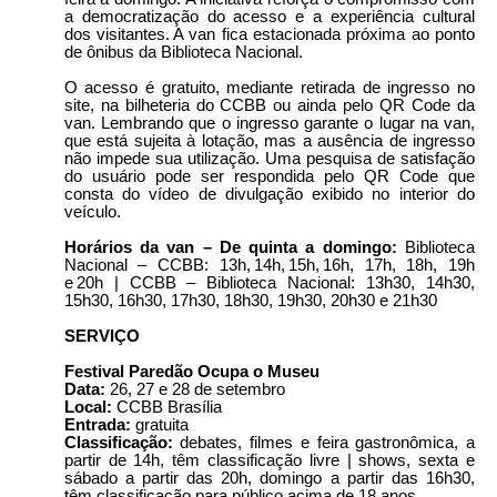
a democratização do acesso e a experiência cultural
dos visitantes. A van fica estacionada próxima ao ponto
de ônibus da Biblioteca Nacional.
O acesso é gratuito, mediante retirada de ingresso no
site, na bilheteria do CCBB ou ainda pelo QR Code da
van. Lembrando que o ingresso garante o lugar na van,
que está sujeita à lotação, mas a ausência de ingresso
não impede sua utilização. Uma pesquisa de satisfação
do usuário pode ser respondida pelo QR Code que
consta do vídeo de divulgação exibido no interior do
veículo.
Horários da van – De quinta a domingo:
Biblioteca
Nacional – CCBB: 13h, 14h, 15h, 16h, 17h, 18h, 19h
e 20h | CCBB – Biblioteca Nacional: 13h30, 14h30,
15h30, 16h30, 17h30, 18h30, 19h30, 20h30 e 21h30
SERVIÇO
Festival Paredão Ocupa o Museu
Data:
26, 27 e 28 de setembro
Local:
CCBB Brasília
Entrada:
gratuita
Classificação:
debates, filmes e feira gastronômica, a
partir de 14h, têm classificação livre | shows, sexta e
sábado a partir das 20h, domingo a partir das 16h30,
têm classificação para público acima de 18 anos