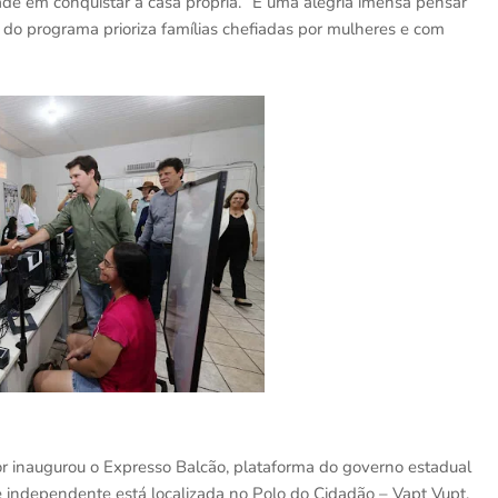
dade em conquistar a casa própria. “É uma alegria imensa pensar
o do programa prioriza famílias chefiadas por mulheres e com
r inaugurou o Expresso Balcão, plataforma do governo estadual
de independente está localizada no Polo do Cidadão – Vapt Vupt,