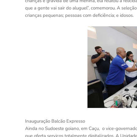
crianças e grávida de uma menina, ela relatou a felici
que a gente vai sair do aluguel”, comemorou. A seleçã
crianças pequenas; pessoas com deficiência; e idosos.
Inauguração Balcão Expresso
Ainda no Sudoeste goiano, em Caçu, o vice-governado
que oferta serviços totalmente digitalizados. A Unida