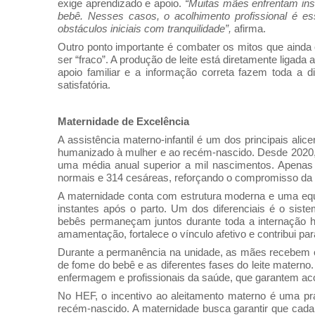
exige aprendizado e apoio.
“Muitas mães enfrentam inse
bebê. Nesses casos, o acolhimento profissional é es
obstáculos iniciais com tranquilidade”,
afirma.
Outro ponto importante é combater os mitos que ainda
ser “fraco”. A produção de leite está diretamente ligad
apoio familiar e a informação correta fazem toda a
satisfatória.
Maternidade de Excelência
A assistência materno-infantil é um dos principais al
humanizado à mulher e ao recém-nascido. Desde 2020, 
uma média anual superior a mil nascimentos. Apenas 
normais e 314 cesáreas, reforçando o compromisso da i
A maternidade conta com estrutura moderna e uma equ
instantes após o parto. Um dos diferenciais é o sis
bebês permaneçam juntos durante toda a internação ho
amamentação, fortalece o vínculo afetivo e contribui pa
Durante a permanência na unidade, as mães recebem or
de fome do bebê e as diferentes fases do leite matern
enfermagem e profissionais da saúde, que garantem acol
No HEF, o incentivo ao aleitamento materno é uma prát
recém-nascido. A maternidade busca garantir que cad