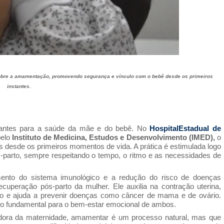
obre a amamentação, promovendo segurança e vínculo com o bebê desde os primeiros
instantes.
rtantes para a saúde da mãe e do bebê. No
HospitalEstadual de
pelo
Instituto de Medicina, Estudos e Desenvolvimento (IMED),
o
s desde os primeiros momentos de vida. A prática é estimulada logo
parto, sempre respeitando o tempo, o ritmo e as necessidades de
mento do sistema imunológico e a redução do risco de doenças
recuperação pós-parto da mulher. Ele auxilia na contração uterina,
ção e ajuda a prevenir doenças como câncer de mama e de ovário.
algo fundamental para o bem-estar emocional de ambos.
dora da maternidade, amamentar é um processo natural, mas que