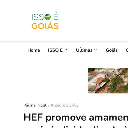
Home
ISSO É
Uĺtimas
Goiás
G
Página inicial
# isso é GOIÁS
HEF promove amament