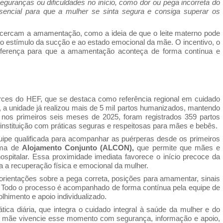
guranças ou dificuldades no início, como dor ou pega incorreta do
sencial para que a mulher se sinta segura e consiga superar os
 cercam a amamentação, como a ideia de que o leite materno pode
a ao estímulo da sucção e ao estado emocional da mãe. O incentivo, o
 diferença para que a amamentação aconteça de forma contínua e
icerces do HEF, que se destaca como referência regional em cuidado
a unidade já realizou mais de 5 mil partos humanizados, mantendo
nos primeiros seis meses de 2025, foram registrados 359 partos
nstituição com práticas seguras e respeitosas para mães e bebês.
ipe qualificada para acompanhar as puérperas desde os primeiros
tema de
Alojamento Conjunto (ALCON),
que permite que mães e
spitalar. Essa proximidade imediata favorece o início precoce da
ra a recuperação física e emocional da mulher.
ientações sobre a pega correta, posições para amamentar, sinais
o. Todo o processo é acompanhado de forma contínua pela equipe de
himento e apoio individualizado.
ica diária, que integra o cuidado integral à saúde da mulher e do
a mãe vivencie esse momento com segurança, informação e apoio,