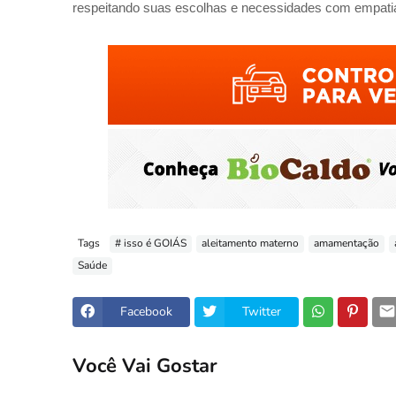
respeitando suas escolhas e necessidades com empatia
Tags
# isso é GOIÁS
aleitamento materno
amamentação
Saúde
Facebook
Twitter
Você Vai Gostar