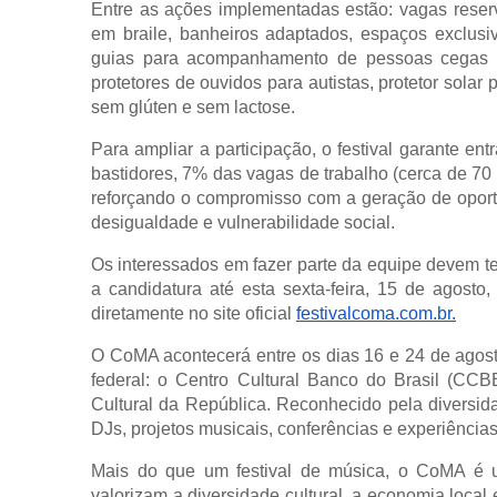
Entre as ações implementadas estão: vagas reser
em braile, banheiros adaptados, espaços exclusiv
guias para acompanhamento de pessoas cegas e 
protetores de ouvidos para autistas, protetor sol
sem glúten e sem lactose.
Para ampliar a participação, o festival garante 
bastidores, 7% das vagas de trabalho (cerca de 70
reforçando o compromisso com a geração de oportu
desigualdade e vulnerabilidade social.
Os interessados em fazer parte da equipe devem ter
a candidatura até esta sexta-feira, 15 de agosto,
diretamente no site oficial
festivalcoma.com.br.
O CoMA acontecerá entre os dias 16 e 24 de agosto,
federal: o Centro Cultural Banco do Brasil (CC
Cultural da República. Reconhecido pela diversid
DJs, projetos musicais, conferências e experiência
Mais do que um festival de música, o CoMA é u
valorizam a diversidade cultural, a economia loca