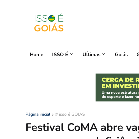
Home
ISSO É
Uĺtimas
Goiás
G
Página inicial
# isso é GOIÁS
Festival CoMA abre va