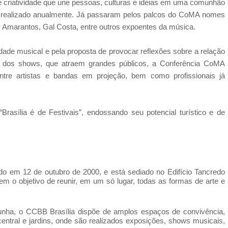
e criatividade que une pessoas, culturas e ideias em uma comunhão
o realizado anualmente. Já passaram pelos palcos do CoMA nomes
Amarantos, Gal Costa, entre outros expoentes da música.
idade musical e pela proposta de provocar reflexões sobre a relação
ém dos shows, que atraem grandes públicos, a Conferência CoMA
tre artistas e bandas em projeção, bem como profissionais já
asília é de Festivais”, endossando seu potencial turístico e de
rado em 12 de outubro de 2000, e está sediado no Edifício Tancredo
m o objetivo de reunir, em um só lugar, todas as formas de arte e
Cunha, o CCBB Brasília dispõe de amplos espaços de convivência,
a central e jardins, onde são realizados exposições, shows musicais,