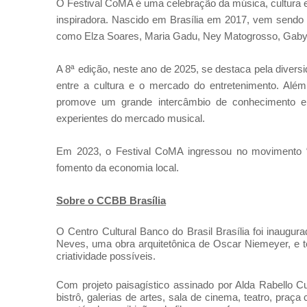
O Festival CoMA é uma celebração da música, cultura 
inspiradora. Nascido em Brasília em 2017, vem send
como Elza Soares, Maria Gadu, Ney Matogrosso, Gaby 
A 8ª edição, neste ano de 2025, se destaca pela divers
entre a cultura e o mercado do entretenimento. Al
promove um grande intercâmbio de conhecimento en
experientes do mercado musical.
Em 2023, o Festival CoMA ingressou no movimento “Br
fomento da economia local.
Sobre o CCBB Brasília
O Centro Cultural Banco do Brasil Brasília foi inaugu
Neves, uma obra arquitetônica de Oscar Niemeyer, e te
criatividade possíveis.
Com projeto paisagístico assinado por Alda Rabello 
bistrô, galerias de artes, sala de cinema, teatro, praç