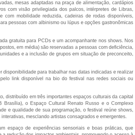
vadas, mesas adaptadas na praça de alimentação, cardápios
os com visão privilegiada dos palcos, intérpretes de Libras,
com mobilidade reduzida, cadeiras de rodas disponíveis,
ar para pessoas com albinismo ou lúpus e opções gastronômicas
entrada gratuita para PCDs e um acompanhante nos shows. Nos
 postos, em média) são reservadas a pessoas com deficiência,
nidades e a inclusão de grupos em situação de preconceito,
 disponibilidade para trabalhar nas datas indicadas e realizar
 pelo link disponível na bio do festival nas redes sociais ou
 distribuído em três importantes espaços culturais da capital
BB Brasília), o Espaço Cultural Renato Russo e o Complexo
ade e qualidade de sua programação, o festival reúne shows,
s interativas, mesclando artistas consagrados e emergentes.
m espaço de experiências sensoriais e boas práticas, que
l e a redução dos impactos ambientais, promovendo o acesso à