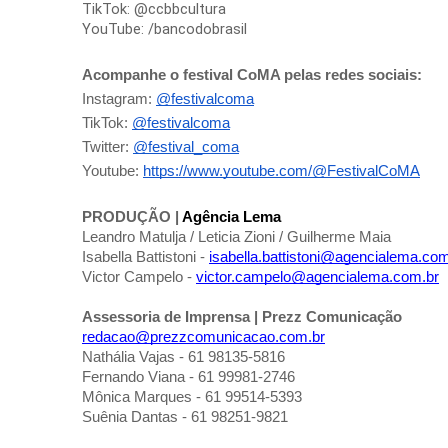
TikTok: @ccbbcultura
YouTube: /bancodobrasil
Acompanhe o festival CoMA pelas redes sociais:
Instagram:
@festivalcoma
TikTok:
@festivalcoma
Twitter:
@festival_coma
Youtube:
https://www.youtube.com/@FestivalCoMA
PRODUÇÃO |
Agência Lema
Leandro Matulja / Leticia Zioni / Guilherme Maia
Isabella Battistoni -
isabella.battistoni@agencialema.com
Victor Campelo -
victor.campelo@agencialema.com.br
Assessoria de Imprensa | Prezz Comunicação
redacao@prezzcomunicacao.com.br
Nathália Vajas - 61 98135-5816
Fernando Viana - 61 99981-2746
Mônica Marques - 61 99514-5393
Suênia Dantas - 61 98251-9821