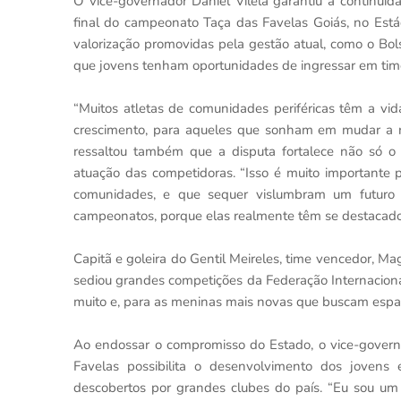
O vice-governador Daniel Vilela garantiu a continuid
final do campeonato Taça das Favelas Goiás, no Estád
valorização promovidas pela gestão atual, como o Bol
que jovens tenham oportunidades de ingressar em tim
“Muitos atletas de comunidades periféricas têm a vi
crescimento, para aqueles que sonham em mudar a re
ressaltou também que a disputa fortalece não só o
atuação das competidoras. “Isso é muito importante 
comunidades, e que sequer vislumbram um futuro 
campeonatos, porque elas realmente têm se destacado”
Capitã e goleira do Gentil Meireles, time vencedor, 
sediou grandes competições da Federação Internaciona
muito e, para as meninas mais novas que buscam espaço
Ao endossar o compromisso do Estado, o vice-governa
Favelas possibilita o desenvolvimento dos jovens 
descobertos por grandes clubes do país. “Eu sou um