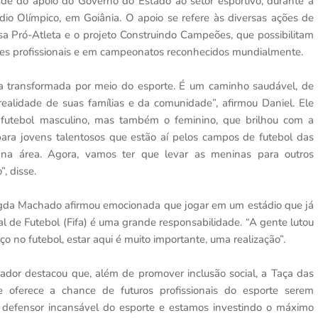
ade do apoio do Governo do Estado ao setor esportivo, durante a
io Olímpico, em Goiânia. O apoio se refere às diversas ações de
sa Pró-Atleta e o projeto Construindo Campeões, que possibilitam
es profissionais e em campeonatos reconhecidos mundialmente.
da transformada por meio do esporte. É um caminho saudável, de
alidade de suas famílias e da comunidade”, afirmou Daniel. Ele
 futebol masculino, mas também o feminino, que brilhou com a
para jovens talentosos que estão aí pelos campos de futebol das
na área. Agora, vamos ter que levar as meninas para outros
, disse.
Magda Machado afirmou emocionada que jogar em um estádio que já
l de Futebol (Fifa) é uma grande responsabilidade. “A gente lutou
 no futebol, estar aqui é muito importante, uma realização”.
dor destacou que, além de promover inclusão social, a Taça das
e oferece a chance de futuros profissionais do esporte serem
 defensor incansável do esporte e estamos investindo o máximo