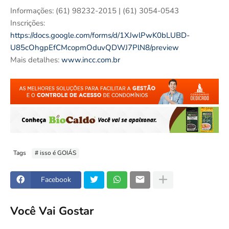
Informações: (61) 98232-2015 | (61) 3054-0543
Inscrições:
https://docs.google.com/forms/d/1XJwlPwK0bLUBD-
U85cOhgpEfCMcopmOduvQDWJ7PlN8/preview
Mais detalhes:
www.incc.com.br
Tags
# isso é GOIÁS
Facebook
Você Vai Gostar