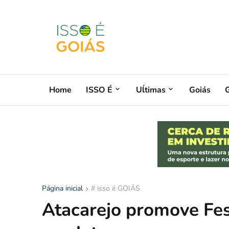
Home
ISSO É
Uĺtimas
Goiás
G
Página inicial
# isso é GOIÁS
Atacarejo promove Fes