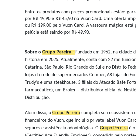
Entre os produtos com preços promocionais estão: garra
por R$ 49,90 e R$ 45,90 no Vuon Card. Uma oferta imperd
ou R$ 199,00 pelo Vuon Card. A vassoura mágica está 
,
pelúcia está saindo por R$ 49,90
Sobre o
Grupo Pereira -
Fundado em 1962, na cidade de
história em 2025. Atualmente, conta com 22 mil funcion
Catarina, São Paulo, Rio Grande do Sul e no Distrito Fed
lojas da rede de supermercados Comper, 68 lojas do Fort
Trudy's e uma steakhouse, 3 filiais do Atacado Bate Fort
farmacêutico), um Broker – distribuidor oficial da Nestl
Distribuição.
Além disso, o
Grupo Pereira
completa seu ecossistema de 
financeiros do Vuon, que inclui o private label Vuon Car
seguros e assistência odontológica.
O
Grupo Pereira
é o 
(Certified Age Friendly Employer), concedido pelo nor