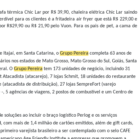
fa térmica Chic Lar por R$ 39,90, chaleira elétrica Chic Lar saindo
ível para os clientes é a fritadeira air fryer que está R$ 229,00 e
por R$29,90 ou R$ 21,90 pelo Vuon. Para os pais de pet, a cama de
 Itajaí, em Santa Catarina, o
Grupo Pereira
completa 63 anos de
ários nos estados de Mato Grosso, Mato Grosso do Sul, Goiás, Santa
eral.
O
Grupo Pereira
tem 173 unidades de negócio, incluindo 31
 Atacadista (atacarejo), 7 lojas Schmit, 18 unidades do restaurante
e (atacadista de distribuição), 27 lojas SempreFort (varejo
é -, 5 agências de viagens, 2 postos de combustível e um Centro de
soluções ao incluir o braço logístico Perlog e os serviços
d, com mais de 1,4 milhão de cartões emitidos, além de gift cards,
primeiro varejista brasileiro a ser contemplado com o selo CAFE
te-americano Age Friendly Institute a empresas que promovem a