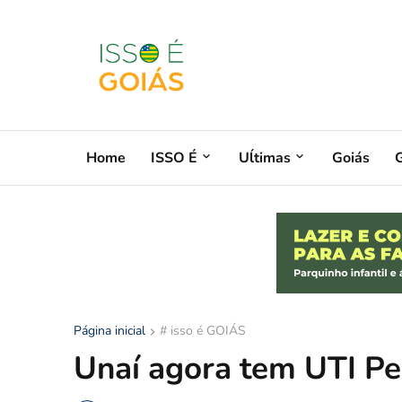
Home
ISSO É
Uĺtimas
Goiás
G
Página inicial
# isso é GOIÁS
Unaí agora tem UTI Pe