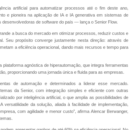
cia artificial para automatizar processos até o fim deste ano,
to e pioneira na aplicação de IA e IA generativa em sistemas de
 desenvolvedoras de software do país — lança o Senior Flow.
rande a busca do mercado em otimizar processos, reduzir custos e
icial. Seu propósito converge justamente nesta direção: através de
metam a eficiência operacional, dando mais recursos e tempo para
 plataforma agnóstica de hiperautomação, que integra ferramentas
gestão, proporcionando uma jornada única e fluida para as empresas.
ntas de automação e determinados a liderar esse mercado.
emas da Senior, com integração simples e eficiente com outras
izado por inteligência artificial, o que amplia as possibilidades de
A versatilidade da solução, aliada à facilidade de implementação,
mpresa, com agilidade e menor custo”, afirma Alencar Berwanger,
stemas.
podem apresentar ganhos de até 60% na eficiência operacional. No