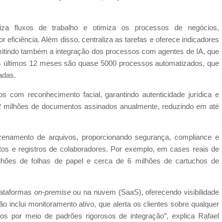
a fluxos de trabalho e otimiza os processos de negócios,
 eficiência. Além disso, centraliza as tarefas e oferece indicadores
itindo também a integração dos processos com agentes de IA, que
s últimos 12 meses são quase 5000 processos automatizados, que
adas.
s com reconhecimento facial, garantindo autenticidade jurídica e
 2 milhões de documentos assinados anualmente, reduzindo em até
namento de arquivos, proporcionando segurança, compliance e
atos e registros de colaboradores. Por exemplo, em cases reais de
ilhões de folhas de papel e cerca de 6 milhões de cartuchos de
lataformas
on-premise
ou na nuvem (SaaS), oferecendo visibilidade
o inclui monitoramento ativo, que alerta os clientes sobre qualquer
s por meio de padrões rigorosos de integração”, explica Rafael