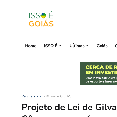
Home
ISSO É
Uĺtimas
Goiás
G
Página inicial
# isso é GOIÁS
Projeto de Lei de Gil