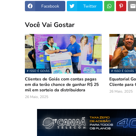
Facebook
Twitter
Você Vai Gostar
# ISSO É GOIÁS
# ISSO É GOIÁS
Clientes de Goiás com contas pagas
Equatorial Go
em dia terão chance de ganhar R$ 25
Cliente para 
mil em sorteio da distribuidora
26 Maio, 2025
26 Maio, 2025