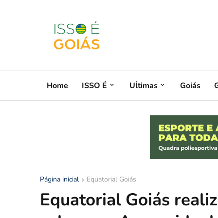
Home
ISSO É
Uĺtimas
Goiás
G
Página inicial
Equatorial Goiás
Equatorial Goiás reali