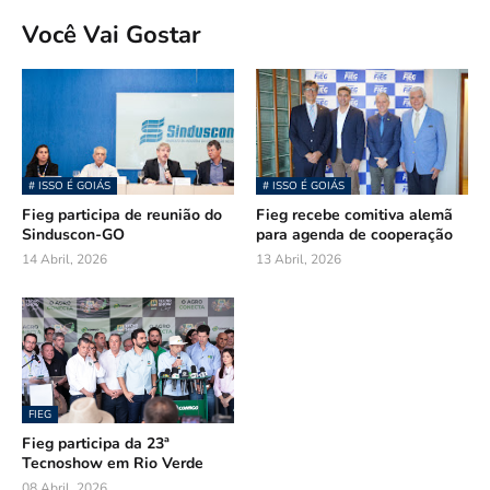
Você Vai Gostar
# ISSO É GOIÁS
# ISSO É GOIÁS
Fieg participa de reunião do
Fieg recebe comitiva alemã
Sinduscon-GO
para agenda de cooperação
14 Abril, 2026
13 Abril, 2026
FIEG
Fieg participa da 23ª
Tecnoshow em Rio Verde
08 Abril, 2026