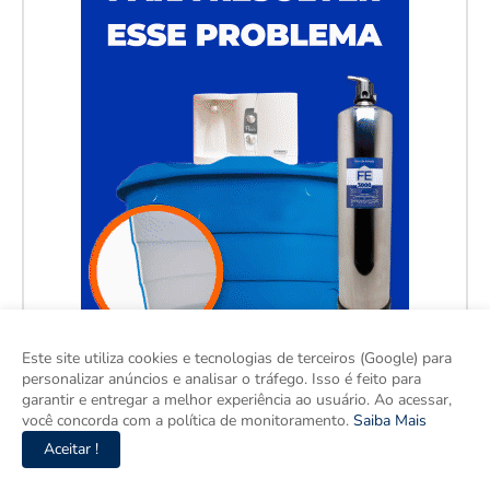
Este site utiliza cookies e tecnologias de terceiros (Google) para
personalizar anúncios e analisar o tráfego. Isso é feito para
garantir e entregar a melhor experiência ao usuário. Ao acessar,
você concorda com a política de monitoramento.
Saiba Mais
Aceitar !