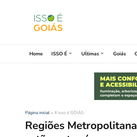
Home
ISSO É
Uĺtimas
Goiás
G
Página inicial
# isso é GOIÁS
Regiões Metropolitanas