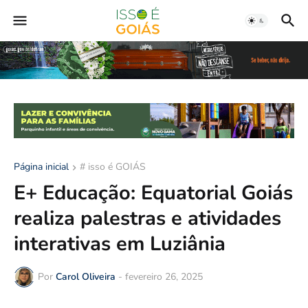
Página inicial
# isso é GOIÁS
E+ Educação: Equatorial Goiás
realiza palestras e atividades
interativas em Luziânia
Por
Carol Oliveira
-
fevereiro 26, 2025