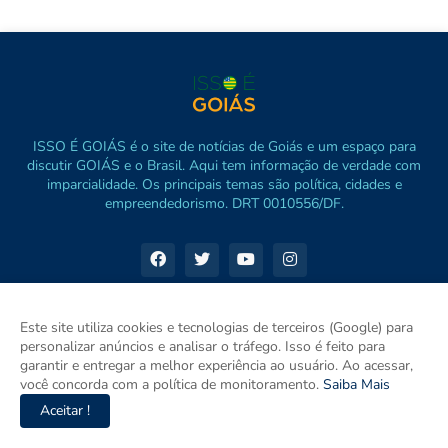
ISSO É GOIÁS é o site de notícias de Goiás e um espaço para
discutir GOIÁS e o Brasil. Aqui tem informação de verdade com
imparcialidade. Os principais temas são política, cidades e
empreendedorismo. DRT 0010556/DF.
Este site utiliza cookies e tecnologias de terceiros (Google) para
personalizar anúncios e analisar o tráfego. Isso é feito para
garantir e entregar a melhor experiência ao usuário. Ao acessar,
você concorda com a política de monitoramento.
Saiba Mais
Aceitar !