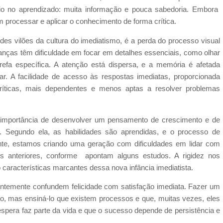
rio no aprendizado: muita informação e pouca sabedoria. Embora
processar e aplicar o conhecimento de forma crítica.
ndes vilões da cultura do imediatismo, é a perda do processo visual
rianças têm dificuldade em focar em detalhes essenciais, como olhar
fa específica. A atenção está dispersa, e a memória é afetada
r. A facilidade de acesso às respostas imediatas, proporcionada
críticas, mais dependentes e menos aptas a resolver problemas
 importância de desenvolver um pensamento de crescimento e de
. Segundo ela, as habilidades são aprendidas, e o processo de
ente, estamos criando uma geração com dificuldades em lidar com
es anteriores, conforme apontam alguns estudos. A rigidez nos
 características marcantes dessa nova infância imediatista.
uentemente confundem felicidade com satisfação imediata. Fazer um
ição, mas ensiná-lo que existem processos e que, muitas vezes, eles
spera faz parte da vida e que o sucesso depende de persistência e