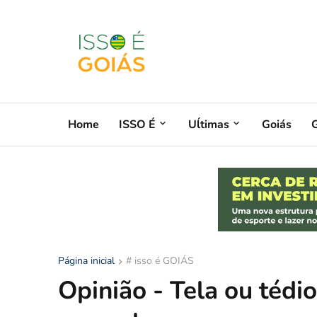
Home
ISSO É
Uĺtimas
Goiás
G
Página inicial
# isso é GOIÁS
Opinião - Tela ou tédio