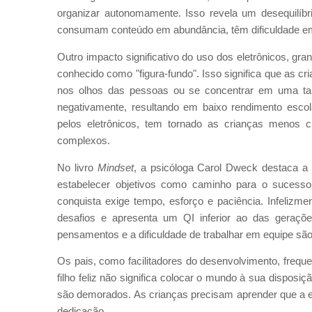
organizar autonomamente. Isso revela um desequilíb
consumam conteúdo em abundância, têm dificuldade em 
Outro impacto significativo do uso dos eletrônicos, gra
conhecido como "figura-fundo". Isso significa que as c
nos olhos das pessoas ou se concentrar em uma tare
negativamente, resultando em baixo rendimento escola
pelos eletrônicos, tem tornado as crianças menos 
complexos.
No livro
Mindset
, a psicóloga Carol Dweck destaca a
estabelecer objetivos como caminho para o sucesso
conquista exige tempo, esforço e paciência. Infelizm
desafios e apresenta um QI inferior ao das geraçõ
pensamentos e a dificuldade de trabalhar em equipe são
Os pais, como facilitadores do desenvolvimento, freq
filho feliz não significa colocar o mundo à sua dispos
são demorados. As crianças precisam aprender que a e
dedicação.