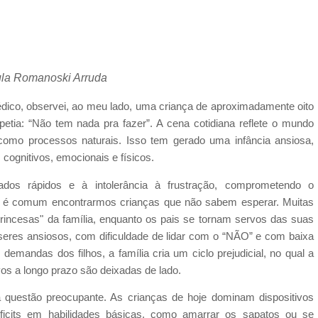
la Romanoski Arruda
ico, observei, ao meu lado, uma criança de aproximadamente oito
tia: “Não tem nada pra fazer”. A cena cotidiana reflete o mundo
 como processos naturais. Isso tem gerado uma infância ansiosa,
cognitivos, emocionais e físicos.
ados rápidos e à intolerância à frustração, comprometendo o
o, é comum encontrarmos crianças que não sabem esperar. Muitas
princesas" da família, enquanto os pais se tornam servos das suas
eres ansiosos, com dificuldade de lidar com o “NÃO” e com baixa
demandas dos filhos, a família cria um ciclo prejudicial, no qual a
tivos a longo prazo são deixadas de lado.
questão preocupante. As crianças de hoje dominam dispositivos
ficits em habilidades básicas, como amarrar os sapatos ou se