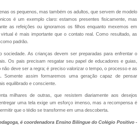
 apenas os pequenos, mas também os adultos, que servem de modelo
rônicos é um exemplo claro: estamos presentes fisicamente, mas
ante as refeições ou ignoramos os filhos enquanto mexemos em
virtual é mais importante que o contato real. Como resultado, as
 como padrão.
o sociedade. As crianças devem ser preparadas para enfrentar o
ais. Os pais precisam resgatar seu papel de educadores e guias,
o não deve ser a regra; é preciso valorizar o tempo, o processo e as
a. Somente assim formaremos uma geração capaz de pensar
ais equilibrado e consciente.
ta milhares de outras, que resistem diariamente aos desejos
entregar uma tela exige um esforço imenso, mas a recompensa é
permitir que o tédio se transforme em uma descoberta.
dagoga, é coordenadora Ensino Bilíngue do Colégio Positivo -