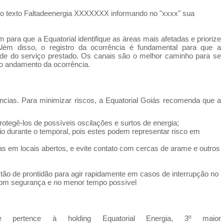
o texto
Falta
deenergia XXXXXXX informando no "xxxx" sua
 para que a Equatorial identifique as áreas mais afetadas e priorize
 Além disso, o
registro
da
ocorrência é fundamental para que a
dade
do
serviço prestado. Os canais são o melhor caminho para se
o andamento
da
ocorrência.
rências. Para minimizar riscos, a Equatorial Goiás recomenda que a
rotegê-los
de
possíveis oscilações e surtos
de
energia
;
io durante o temporal, pois estes podem representar risco em
as em locais abertos, e evite contato com cercas
de
arame e outros
stão
de
prontidão para agir rapidamente em casos
de
interrupção no
m segurança e no menor tempo possível
 pertence à holding Equatorial
Energia
, 3º maior