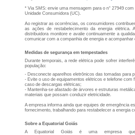
* Via SMS: envie uma mensagem para o n° 27949 com 
Unidade Consumidora (UC).
Ao registrar as ocorrências, os consumidores contribuem
as ações
de
restabelecimento
da
energia
elétrica.
distribuidora monitore e avalie continuamente a quali
comunicar com a companhia
de
energia
e acompanhar 
Medidas
de
segurança em tempestades
Durante temporais, a rede elétrica pode sofrer interfe
população:
-
De
sconecte aparelhos eletrônicos
da
s tomadas para p
- Evite o uso
de
equipamentos elétricos e telefone com f
caso
de
de
scargas elétricas;
- Mantenha-se afastado
de
árvores e estruturas metálic
materiais que possam conduzir eletricidade.
A empresa informa ainda que equipes
de
emergência e
fornecimento, trabalhando para restabelecer a
energia
co
Sobre a Equatorial Goiás
A Equatorial Goiás é uma empresa que