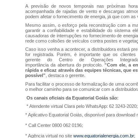
A previsão
de
novos temporais nas próximas horas l
acompanhada
de
rajadas
de
vento e
de
scargas atmos
podem afetar o fornecimento
de
energia
, já que com as 
Mesmo assim, o esforço pela reconstrução com a maio
garantir a confiabilidade e estabilidade
do
sistema elét
causadoras
de
interrupções no fornecimento
de
energia
rede como colisões
de
veículos contra postes e vegeta
Caso isso venha a acontecer, a distribuidora estará p
for registrada. Porém, é importante que os client
gerente
do
Centro
de
Operações Integr
importância
da
abertura
do
protocolo.
“Com ele, a e
rápida e eficaz através
da
s equipes técnicas, que e
possível”
,
de
staca o gerente.
Para facilitar o processo
de
formalização
de
uma ocorrên
o melhor caminho para se comunicar com a distribuid
Os canais oficiais
da
Equatorial Goiás são:
* Atendente virtual Clara pelo WhatsApp: 62 3243-2020;
* Aplicativo Equatorial Goiás, disponível para
do
wnload n
* Call Center 0800 062 0196;
* Agência virtual no site
www.equatorialenergia.com.br
;