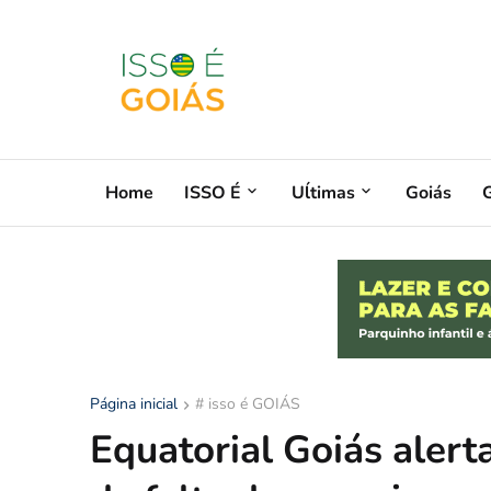
Home
ISSO É
Uĺtimas
Goiás
G
Página inicial
# isso é GOIÁS
Equatorial Goiás alert