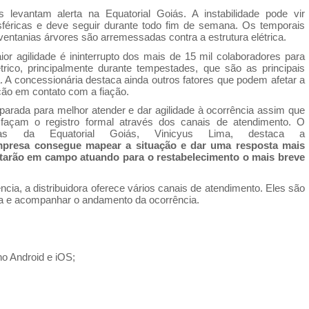
evantam alerta na Equatorial Goiás. A instabilidade pode vir
féricas e
de
ve seguir durante todo fim
de
semana. Os temporais
ventanias árvores são arremessadas contra a estrutura elétrica.
r agilidade é ininterrupto
do
s mais
de
15 mil colaboradores para
rico, principalmente durante tempestades, que são as principais
. A concessionária
de
staca ainda outros fatores que podem afetar a
ção em contato com a fiação.
reparada para melhor atender e
da
r agilidade à ocorrência assim que
es façam o
registro
formal através
do
s canais
de
atendimento. O
adas
da
Equatorial Goiás, Vinicyus Lima,
de
staca a
mpresa consegue mapear a situação e
da
r uma resposta mais
starão em campo atuando para o restabelecimento o mais breve
cia, a distribuidora oferece vários canais
de
atendimento. Eles são
ora e acompanhar o andamento
da
ocorrência.
o Android e iOS;