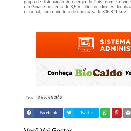
grupo
de
distribuição
de
energia
do
País, com 7 conce
em Goiás são cerca
de
3,5 milhões
de
clientes, locali
estadual, com cobertura
de
uma área
de
336.871 km².
Tags
# isso é GOIÁS
Facebook
Twitter
Você Vai Gostar