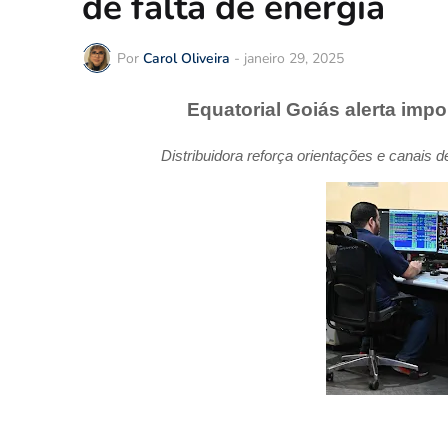
de falta de energia
Por
Carol Oliveira
-
janeiro 29, 2025
Equatorial Goiás alerta imp
Distribuidora reforça orientações e canais
d