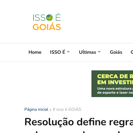
Home
ISSO É
Uĺtimas
Goiás
G
Página inicial
# isso é GOIÁS
Resolução define regra