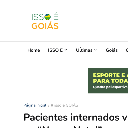
Home
ISSO É
Uĺtimas
Goiás
G
Página inicial
# isso é GOIÁS
Pacientes internados