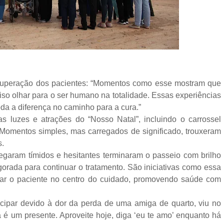
ecuperação dos pacientes: “Momentos como esse mostram que
iso olhar para o ser humano na totalidade. Essas experiências
oda a diferença no caminho para a cura.”
s luzes e atrações do “Nosso Natal”, incluindo o carrossel
. Momentos simples, mas carregados de significado, trouxeram
s.
egaram tímidos e hesitantes terminaram o passeio com brilho
gorada para continuar o tratamento. São iniciativas como essa
r o paciente no centro do cuidado, promovendo saúde com
icipar devido à dor da perda de uma amiga de quarto, viu no
 é um presente. Aproveite hoje, diga ‘eu te amo’ enquanto há