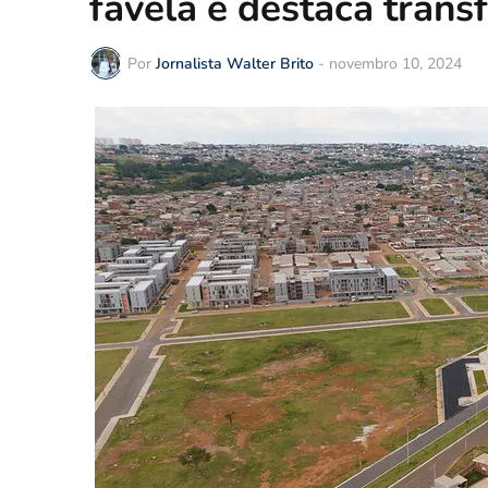
favela e destaca tran
Por
Jornalista Walter Brito
-
novembro 10, 2024