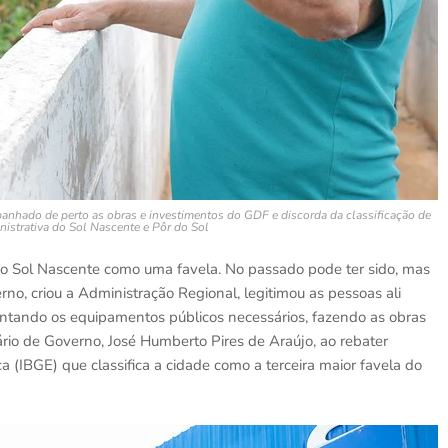
anhado de perto as obras e investimentos do GDF e discorda da classificação de
inistrativa do Sol Nascente e Pôr do Sol
 o Sol Nascente como uma favela. No passado pode ter sido, mas
o, criou a Administração Regional, legitimou as pessoas ali
antando os equipamentos públicos necessários, fazendo as obras
tário de Governo, José Humberto Pires de Araújo, ao rebater
ica (IBGE) que classifica a cidade como a terceira maior favela do