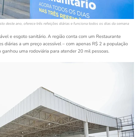
 deste ano, oferece três refeições diárias e funciona todos os dias da semana
vel e esgoto sanitário. A região conta com um Restaurante
ões diárias a um preço acessível – com apenas R$ 2 a população
 ganhou uma rodoviária para atender 20 mil pessoas.