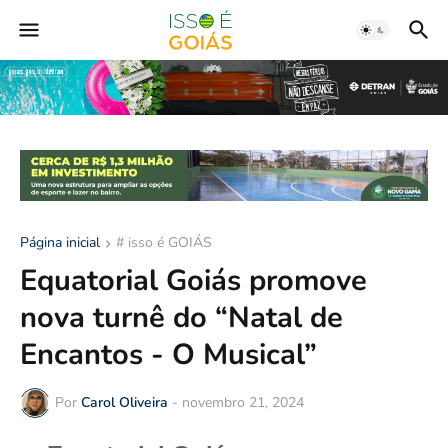
Página inicial
# isso é GOIÁS
Equatorial Goiás promove
nova turnê do “Natal de
Encantos - O Musical”
Por
Carol Oliveira
-
novembro 21, 2024