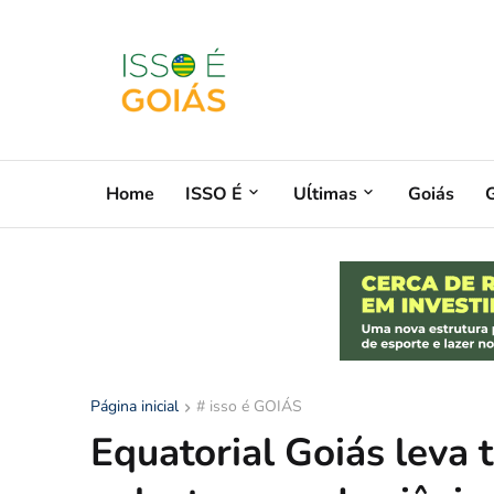
Home
ISSO É
Uĺtimas
Goiás
G
Página inicial
# isso é GOIÁS
Equatorial Goiás leva 