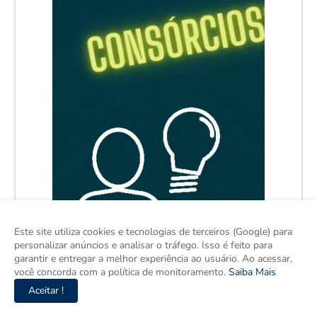
Este site utiliza cookies e tecnologias de terceiros (Google) para
personalizar anúncios e analisar o tráfego. Isso é feito para
garantir e entregar a melhor experiência ao usuário. Ao acessar,
você concorda com a política de monitoramento.
Saiba Mais
Aceitar !