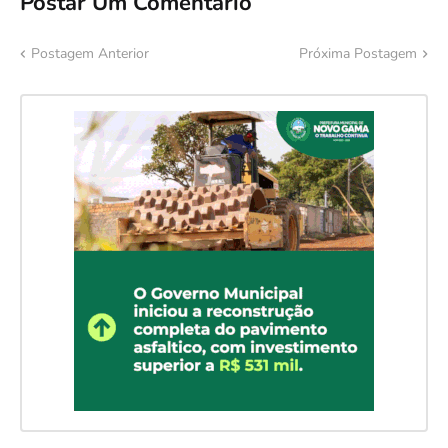
Postar Um Comentário
Postagem Anterior
Próxima Postagem