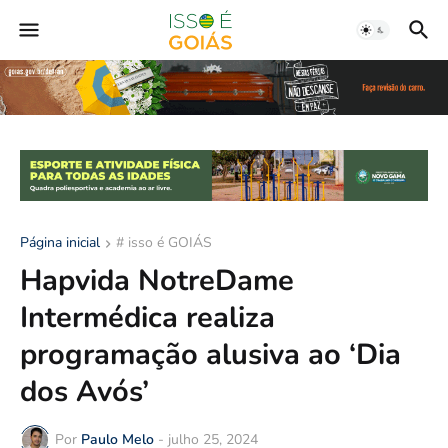
Página inicial
# isso é GOIÁS
Hapvida NotreDame
Intermédica realiza
programação alusiva ao ‘Dia
dos Avós’
Por
Paulo Melo
-
julho 25, 2024