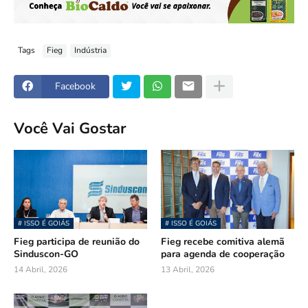
Tags
Fieg
Indústria
Facebook
Você Vai Gostar
# ISSO É GOIÁS
# ISSO É GOIÁS
Fieg participa de reunião do
Fieg recebe comitiva alemã
Sinduscon-GO
para agenda de cooperação
14 Abril, 2026
13 Abril, 2026