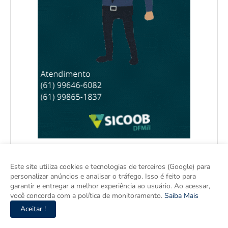
Este site utiliza cookies e tecnologias de terceiros (Google) para
personalizar anúncios e analisar o tráfego. Isso é feito para
garantir e entregar a melhor experiência ao usuário. Ao acessar,
você concorda com a política de monitoramento.
Saiba Mais
Aceitar !