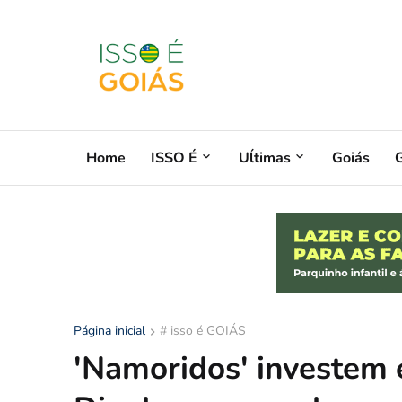
Home
ISSO É
Uĺtimas
Goiás
G
Página inicial
# isso é GOIÁS
'Namoridos' investem 