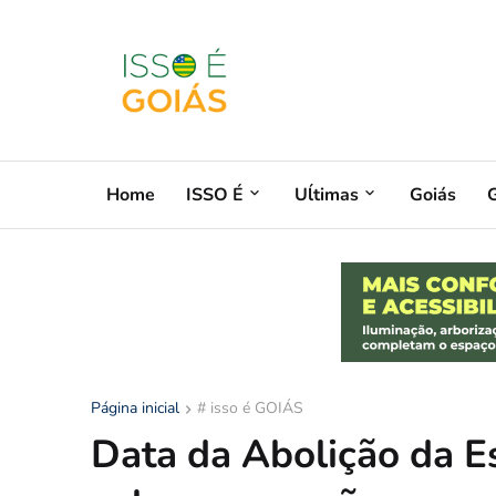
Home
ISSO É
Uĺtimas
Goiás
G
Página inicial
# isso é GOIÁS
Data da Abolição da E