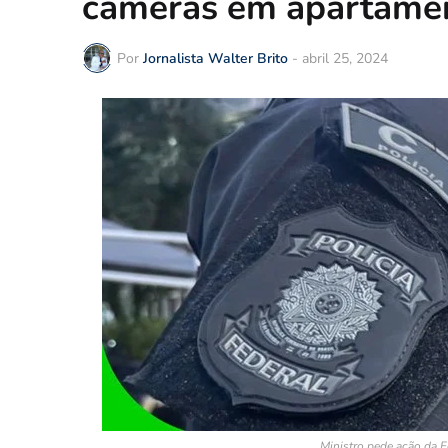
câmeras em apartame
Por
Jornalista Walter Brito
-
abril 25, 2024
Ministro pede ação da F