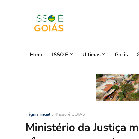
Home
ISSO É
Uĺtimas
Goiás
G
Página inicial
# isso é GOIÁS
Ministério da Justiça 