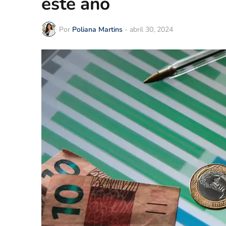
este ano
Por
Poliana Martins
-
abril 30, 2024