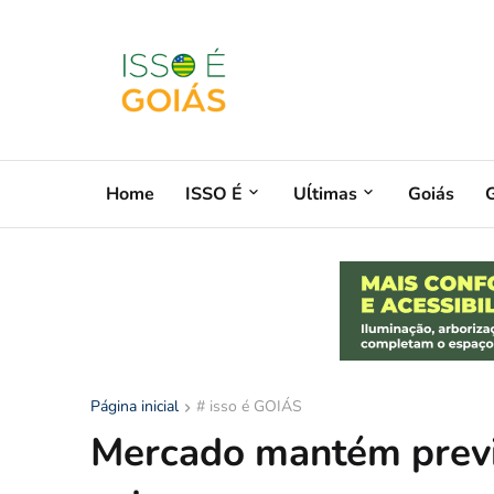
Home
ISSO É
Uĺtimas
Goiás
G
Página inicial
# isso é GOIÁS
Mercado mantém previ