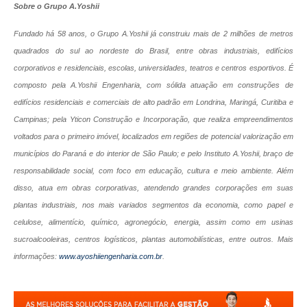
Sobre o Grupo A.Yoshii
Fundado há 58 anos, o Grupo A.Yoshii já construiu mais de 2 milhões de metros
quadrados do sul ao nordeste do Brasil, entre obras industriais, edifícios
corporativos e residenciais, escolas, universidades, teatros e centros esportivos. É
composto pela A.Yoshii Engenharia, com sólida atuação em construções de
edifícios residenciais e comerciais de alto padrão em Londrina, Maringá, Curitiba e
Campinas; pela Yticon Construção e Incorporação, que realiza empreendimentos
voltados para o primeiro imóvel, localizados em regiões de potencial valorização em
municípios do Paraná e do interior de São Paulo; e pelo Instituto A.Yoshii, braço de
responsabilidade social, com foco em educação, cultura e meio ambiente. Além
disso, atua em obras corporativas, atendendo grandes corporações em suas
plantas industriais, nos mais variados segmentos da economia, como papel e
celulose, alimentício, químico, agronegócio, energia, assim como em usinas
sucroalcooleiras, centros logísticos, plantas automobilísticas, entre outros. Mais
informações:
www.ayoshiiengenharia.com.br
.