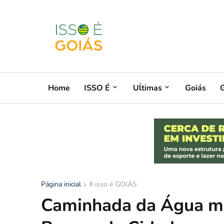
Home
ISSO É
Uĺtimas
Goiás
G
Página inicial
# isso é GOIÁS
Caminhada da Água mo