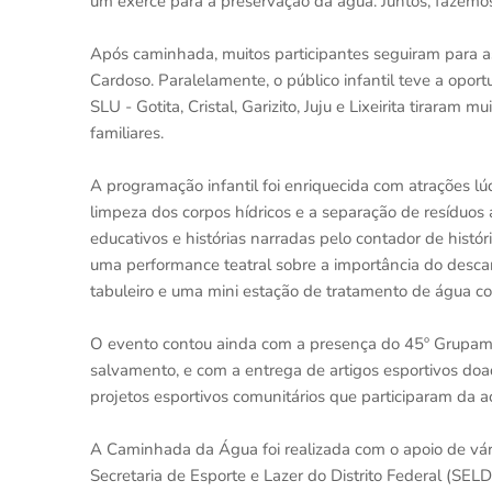
um exerce para a preservação da água. Juntos, fazemo
Após caminhada, muitos participantes seguiram para as
Cardoso. Paralelamente, o público infantil teve a opo
SLU - Gotita, Cristal, Garizito, Juju e Lixeirita tiraram
familiares.
A programação infantil foi enriquecida com atrações l
limpeza dos corpos hídricos e a separação de resíduo
educativos e histórias narradas pelo contador de histó
uma performance teatral sobre a importância do desca
tabuleiro e uma mini estação de tratamento de água co
O evento contou ainda com a presença do 45º Grupame
salvamento, e com a entrega de artigos esportivos doad
projetos esportivos comunitários que participaram da a
A Caminhada da Água foi realizada com o apoio de vária
Secretaria de Esporte e Lazer do Distrito Federal (SE