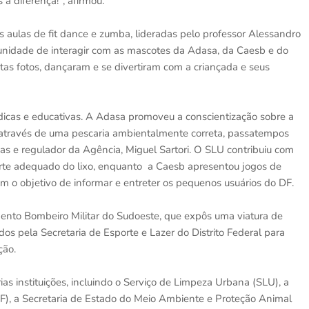
s a diferença!", afirmou.
 aulas de fit dance e zumba, lideradas pelo professor Alessandro
rtunidade de interagir com as mascotes da Adasa, da Caesb e do
 muitas fotos, dançaram e se divertiram com a criançada e seus
údicas e educativas. A Adasa promoveu a conscientização sobre a
s através de uma pescaria ambientalmente correta, passatempos
rias e regulador da Agência, Miguel Sartori. O SLU contribuiu com
rte adequado do lixo, enquanto a Caesb apresentou jogos de
m o objetivo de informar e entreter os pequenos usuários do DF.
nto Bombeiro Militar do Sudoeste, que expôs uma viatura de
os pela Secretaria de Esporte e Lazer do Distrito Federal para
ção.
s instituições, incluindo o Serviço de Limpeza Urbana (SLU), a
LDF), a Secretaria de Estado do Meio Ambiente e Proteção Animal