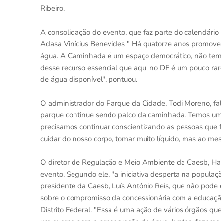
Ribeiro.
A consolidação do evento, que faz parte do calendário o
Adasa Vinícius Benevides " Há quatorze anos promove
água. A Caminhada é um espaço democrático, não tem 
desse recurso essencial que aqui no DF é um pouco rar
de água disponível", pontuou.
O administrador do Parque da Cidade, Todi Moreno, fal
parque continue sendo palco da caminhada. Temos um
precisamos continuar conscientizando as pessoas que f
cuidar do nosso corpo, tomar muito líquido, mas ao m
O diretor de Regulação e Meio Ambiente da Caesb, Har
evento. Segundo ele, "a iniciativa desperta na popula
presidente da Caesb, Luís Antônio Reis, que não pod
sobre o compromisso da concessionária com a educação
Distrito Federal. "Essa é uma ação de vários órgãos qu