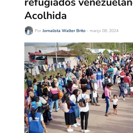
refugiados venezuela
Acolhida
Por
Jornalista Walter Brito
-
março 08, 2024