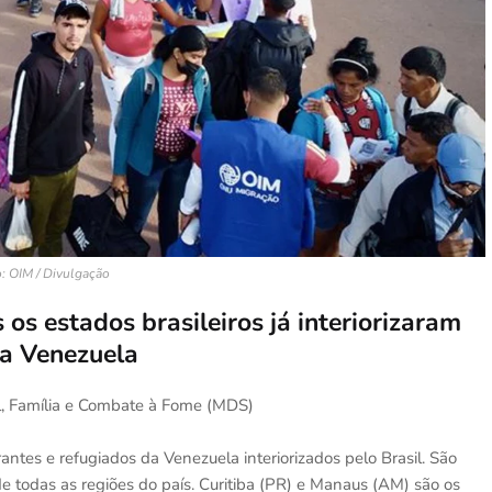
: OIM / Divulgação
os estados brasileiros já interiorizaram
da Venezuela
al, Família e Combate à Fome (MDS)
tes e refugiados da Venezuela interiorizados pelo Brasil. São
 todas as regiões do país. Curitiba (PR) e Manaus (AM) são os