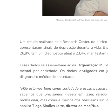
Médico e Diretor da MedPlus, Tiago Simões Leite traz
Um estudo realizado pelo Research Center, do núcle
apresentaram sinais de depressão durante a vida. E 
26,8% têm um diagnóstico atual e 23,4% manifestam
Esses dados se assemelham ao da
Organização Mund
mental por ansiedade. Os dados, divulgados em j
diagnóstico médico de ansiedade.
“Não estamos bem como sociedade e essas pesquisas
sabemos que precisamos investir em lazer, relacio
profissional, mas como a maioria dos brasileiros suc
analisa
Tiago Simões Leite, diretor da MedPlus.