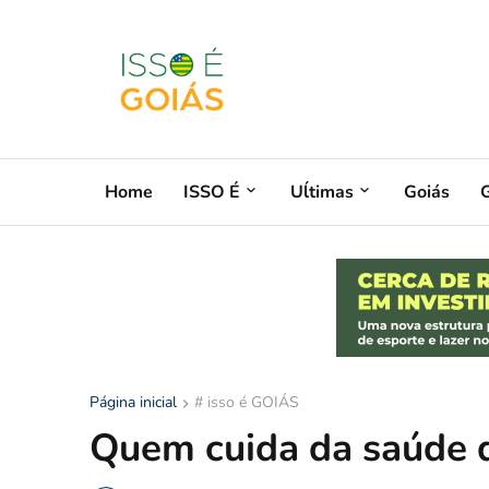
Home
ISSO É
Uĺtimas
Goiás
G
Página inicial
# isso é GOIÁS
Quem cuida da saúde 