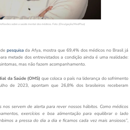
 reflexões sobre a saúde mental dos médicos. Foto: (Divulgação/MedPlus)
o de
pesquisa
da Afya, mostra que 69,4% dos médicos no Brasil já
para metade dos entrevistados a condição ainda é uma realidade:
 sintomas, mas não fazem acompanhamento.
ial da Saúde (OMS)
que coloca o país na liderança do sofrimento
ulho de 2023, apontam que 26,8% dos brasileiros receberam
 nos servem de alerta para rever nossos hábitos. Como médicos
namentos, exercícios e boa alimentação para equilibrar o lado
umbimos a pressa do dia a dia e ficamos cada vez mais ansiosos”
,