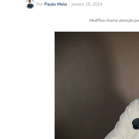
Por
Paulo Melo
-
janeiro 15, 2024
MedPlus chama atenção par