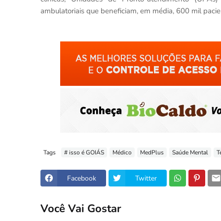
ambulatoriais que beneficiam, em média, 600 mil pacie
Tags
# isso é GOIÁS
Médico
MedPlus
Saúde Mental
T
Facebook
Twitter
Você Vai Gostar