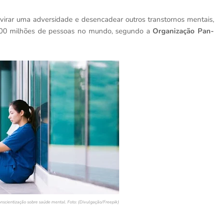
irar uma adversidade e desencadear outros transtornos mentais,
00 milhões de pessoas no mundo, segundo a
Organização Pan-
nscientização sobre saúde mental. Foto: (Divulgação/Freepik)