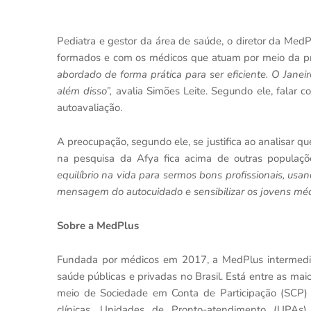
Pediatra e gestor da área de saúde, o diretor da Med
formados e com os médicos que atuam por meio da pr
abordado de forma prática para ser eficiente. O Jane
além disso”,
avalia Simões Leite. Segundo ele, falar c
autoavaliação.
A preocupação, segundo ele, se justifica ao analisar qu
na pesquisa da Afya fica acima de outras popula
equilíbrio na vida para sermos bons profissionais, us
mensagem do autocuidado e sensibilizar os jovens mé
Sobre a MedPlus
Fundada por médicos em 2017, a MedPlus intermedia 
saúde públicas e privadas no Brasil. Está entre as ma
meio de
Sociedade em Conta de Participação (SCP)
clínicas, Unidades de Pronto-atendimento (UPAs) 