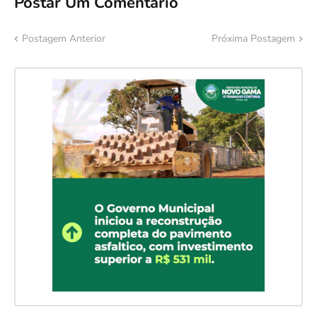
Postar Um Comentário
Postagem Anterior
Próxima Postagem