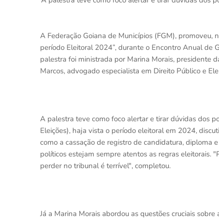
A palestra teve como foco alertar e tirar dúvidas dos 
A Federação Goiana de Municípios (FGM), promoveu, ne
período Eleitoral 2024”, durante o Encontro Anual de 
palestra foi ministrada por Marina Morais, presidente d
Marcos, advogado especialista em Direito Público e Ele
A palestra teve como foco alertar e tirar dúvidas dos p
Eleições), haja vista o período eleitoral em 2024, dis
como a cassação de registro de candidatura, diploma 
políticos estejam sempre atentos as regras eleitorais. "
perder no tribunal é terrível", completou.
Já a Marina Morais abordou as questões cruciais sobre 