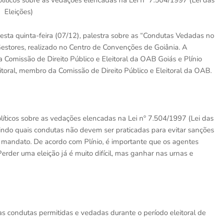
políticos sobre as vedações elencadas na Lei nº 7.504/1997 (Lei das
Eleições)
sta quinta-feira (07/12), palestra sobre as “Condutas Vedadas no
Gestores, realizado no Centro de Convenções de Goiânia. A
a Comissão de Direito Público e Eleitoral da OAB Goiás e Plínio
itoral, membro da Comissão de Direito Público e Eleitoral da OAB.
olíticos sobre as vedações elencadas na Lei nº 7.504/1997 (Lei das
cutindo quais condutas não devem ser praticadas para evitar sanções
e mandato. De acordo com Plínio, é importante que os agentes
Perder uma eleição já é muito difícil, mas ganhar nas urnas e
as condutas permitidas e vedadas durante o período eleitoral de