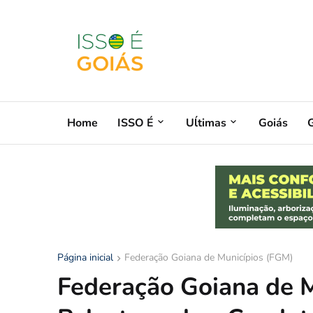
Home
ISSO É
Uĺtimas
Goiás
G
Página inicial
Federação Goiana de Municípios (FGM)
Federação Goiana de 