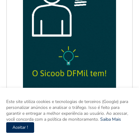
Este site utiliza cookies e tecnologias de terceiros (Google) para
personalizar anúncios e analisar o tráfego. Isso é feito para
garantir e entregar a melhor experiência ao usuário. Ao acessar,
você concorda com a política de monitoramento.
Saiba Mais
Aceitar !