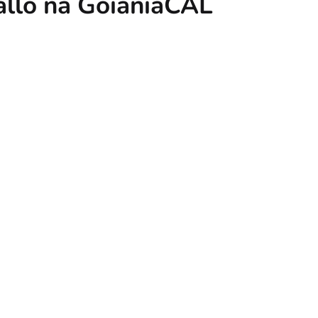
allo na GoiâniaCAL