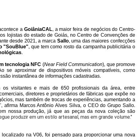
 acontece a 
GoiâniaCAL
, a maior feira de negócios do Centro-
os lojistas do estado de Goiás, 
no Centro de Convenções de 
ante desde 2021, a marca 
Sallo
, uma das maiores confecções 
ão "SouBlue"
, que tem como rosto da campanha publicitária o 
nológicas
. 
om tecnologia NFC
 (
Near Field Communication
), que promove 
Ao se aproximar de dispositivos móveis compatíveis, como 
issão instantânea de informações cadastradas. 
 os visitantes e mais de 
650 profissionais da área, entre 
omerciais, diretores e proprietários de fábricas que expõe no 
ócios, mas também de trocas de experiências, aumentando a 
", afirma Marcos Antônio Alves Silva, o CEO do Grupo Sallo. 
em nossa produção, já que as peças da nova coleção são 
egue produzir em um estilo artesanal, mas em grande volume."
localizado na V06, foi pensado para proporcionar uma nova 