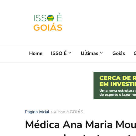
Home
ISSO É
Uĺtimas
Goiás
G
Página inicial
# isso é GOIÁS
Médica Ana Maria Mour