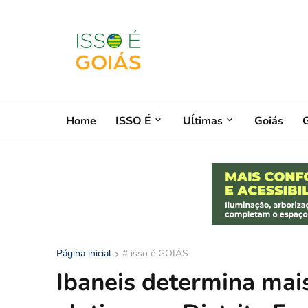
Home
ISSO É
Uĺtimas
Goiás
G
Página inicial
# isso é GOIÁS
Ibaneis determina mais