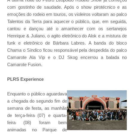
com gostinho de saudade. Após o show pirotécnico e as
emoções do rodeio em touros, os violeiros voltaram ao palco
Talentos da Terra para aquecer o público, que, em seguida,
cantou e dançou até o amanhecer com os sertanejos
Henrique & Juliano, o agito eletrônico do Alok e a mistura de
funk e eletrônico de Bárbara Labres. A banda do bloco
Chama o Síndico ficou responsável pela despedida do palco
Camarote Ala Vip e o DJ Skog encerrou a balada no
Camarote Fusion.
PLRS Experience
Enquanto o público aguardava
a chegada do segundo fim de
semana de festa, as manhãs
de terça-feira (07) e quarta-
feira (08) foram bem
animadas no Parque de