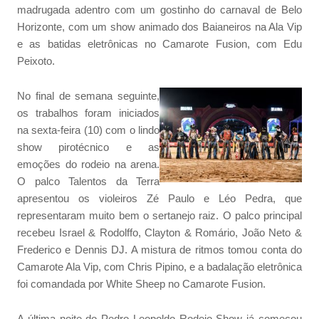
madrugada adentro com um gostinho do carnaval de Belo
Horizonte, com um show animado dos Baianeiros na Ala Vip
e as batidas eletrônicas no Camarote Fusion, com Edu
Peixoto.
No final de semana seguinte,
os trabalhos foram iniciados
na sexta-feira (10) com o lindo
show pirotécnico e as
emoções do rodeio na arena.
O palco Talentos da Terra
apresentou os violeiros Zé Paulo e Léo Pedra, que
representaram muito bem o sertanejo raiz. O palco principal
recebeu Israel & Rodolffo, Clayton & Romário, João Neto &
Frederico e Dennis DJ. A mistura de ritmos tomou conta do
Camarote Ala Vip, com Chris Pipino, e a badalação eletrônica
foi comandada por White Sheep no Camarote Fusion.
A última noite do Pedro Leopoldo Rodeio Show já começou