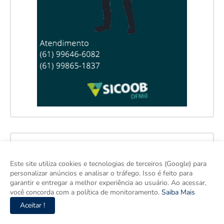
Este site utiliza cookies e tecnologias de terceiros (Google) para
personalizar anúncios e analisar o tráfego. Isso é feito para
garantir e entregar a melhor experiência ao usuário. Ao acessar,
você concorda com a política de monitoramento.
Saiba Mais
Aceitar !