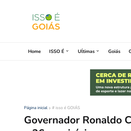
Home
ISSO É
Uĺtimas
Goiás
G
Página inicial
# isso é GOIÁS
Governador Ronaldo C