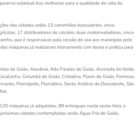
e governo estadual traz melhorias para a qualidade de vida da
ções das cidades estão 13 caminhões basculantes, cinco
rícolas, 17 distribuidores de calcário, duas motoniveladoras, cinco
Goinfra, que é responsável pela cessão de uso aos municípios pelo
das máquinas já realizaram treinamento com teoria e prática para
das de Goiás, Alexânia, Alto Paraíso de Goiás, Alvorada do Norte,
Cocalzinho, Corumbá de Goiás, Cristalina, Flores de Goiás, Formosa,
rnardo, Pirenópolis, Planaltina, Santo Antônio do Descoberto, São
Boa.
120 máquinas já adquiridas, 89 entregues nesta sexta-feira, e
 próximas cidades contempladas serão Água Fria de Goiás,